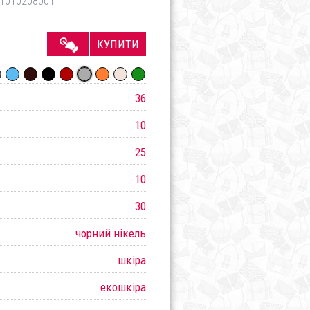
1010208001
КУПИТИ
36
10
25
10
30
чорний нікель
шкіра
екошкіра