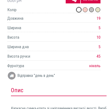
808
грн
Колір
Довжина
19
Ширина
5
Висота
10
Ширина дна
5
Висота ручки
45
Фурнітура
нікель
Відправка "день в день"
Опис
Каркасна сумка-клатч зі шкірзамінника високої якості. Виріб