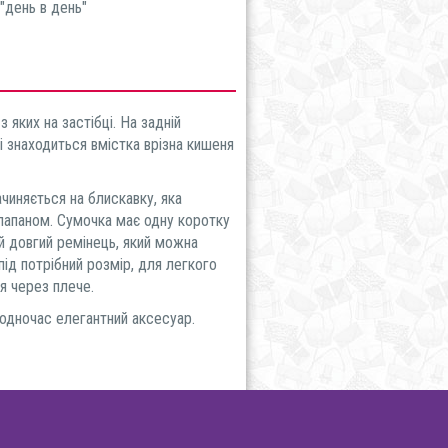
"день в день"
з яких на застібці. На задній
і знаходиться вмістка врізна кишеня
иняється на блискавку, яка
лапаном. Сумочка має одну коротку
ий довгий ремінець, який можна
під потрібний розмір, для легкого
я через плече.
дночас елегантний аксесуар.