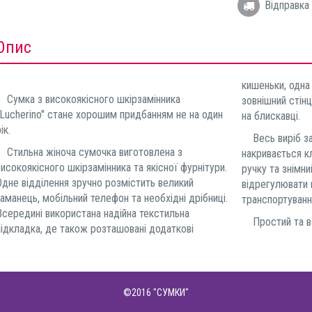
Відправка 
Опис
кишеньки, одна 
Сумка з високоякісного шкірзамінника
зовнішний стінц
"Lucherino" стане хорошим придбанням не на один
на блискавці.
ік.
Весь виріб зач
Стильна жіноча сумочка виготовлена з
накривається к
високоякісного шкірзамінника та якісної фурнітури.
ручку та знімн
Одне відділення зручно розмістить великий
відрегулювати 
гаманець, мобільний телефон та необхідні дрібниці.
транспортуванн
Всередині використана надійна текстильна
Простий та во
підкладка, де також розташовані додаткові
©2016
"СУМКИ"