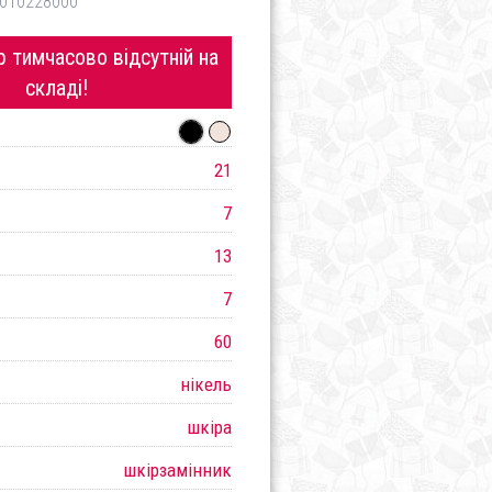
010228000
 тимчасово відсутній на
складі!
21
7
13
7
60
нікель
шкіра
шкірзамінник