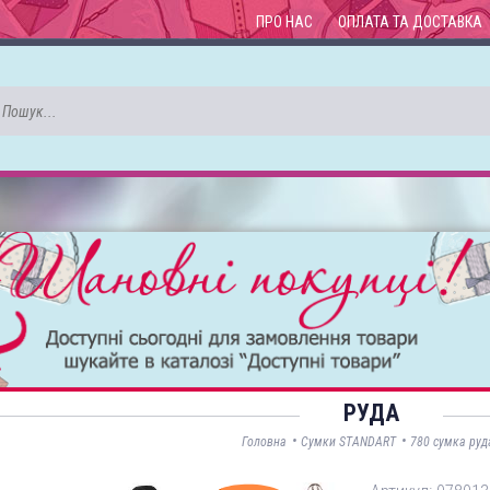
ПРО НАС
ОПЛАТА ТА ДОСТАВКА
РУДА
•
•
Головна
Сумки STANDART
780 сумка руд