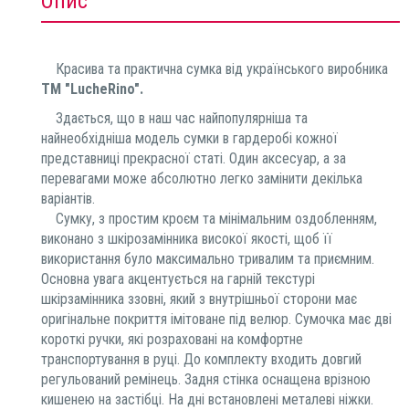
Опис
Красива та практична сумка від українського виробника
ТМ "LucheRino".
Здається, що в наш час найпопулярніша та
найнеобхідніша модель сумки в гардеробі кожної
представниці прекрасної статі. Один аксесуар, а за
перевагами може абсолютно легко замінити декілька
варіантів.
Сумку, з простим кроєм та мінімальним оздобленням,
виконано з шкірозамінника високої якості, щоб її
використання було максимально тривалим та приємним.
Основна увага акцентується на гарній текстурі
шкірзамінника ззовні, який з внутрішньої сторони має
оригінальне покриття імітоване під велюр. Сумочка має дві
короткі ручки, які розраховані на комфортне
транспортування в руці. До комплекту входить довгий
регульований ремінець. Задня стінка оснащена врізною
кишенею на застібці. На дні встановлені металеві ніжки.