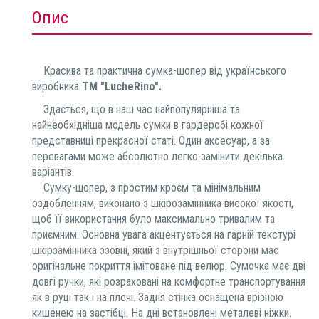
Опис
Красива та практична сумка-шопер від українського
виробника
ТМ "LucheRino".
Здається, що в наш час найпопулярніша та
найнеобхідніша модель сумки в гардеробі кожної
представниці прекрасної статі. Один аксесуар, а за
перевагами може абсолютно легко замінити декілька
варіантів.
Сумку-шопер, з простим кроєм та мінімальним
оздобленням, виконано з шкірозамінника високої якості,
щоб її використання було максимально тривалим та
приємним. Основна увага акцентується на гарній текстурі
шкірзамінника ззовні, який з внутрішньої сторони має
оригінальне покриття імітоване під велюр. Сумочка має дві
довгі ручки, які розраховані на комфортне транспортування
як в руці так і на плечі. Задня стінка оснащена врізною
кишенею на застібці. На дні встановлені металеві ніжки.